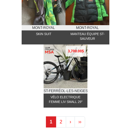
MONT-ROYAL
MONT-ROYAL
SKIN SUIT
MANTEAU ÉQUIPE ST-
SAUVEUR
3,700.00$
ST-FERRÉOL-LES-NEIGES
VÉLO ELECTRIQUE
FEMME LIV SMALL 29''
1
2
›
››