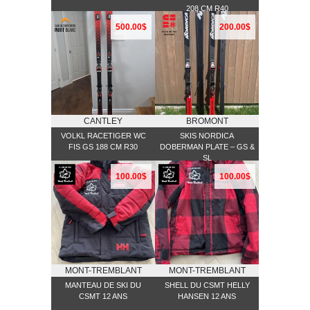
208 CM R40
500.00$
200.00$
CANTLEY
BROMONT
VOLKL RACETIGER WC
SKIS NORDICA
FIS GS 188 CM R30
DOBERMAN PLATE – GS &
SL
100.00$
100.00$
MONT-TREMBLANT
MONT-TREMBLANT
MANTEAU DE SKI DU
SHELL DU CSMT HELLY
CSMT 12 ANS
HANSEN 12 ANS