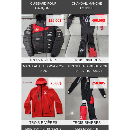
CUISSARD POUR
CHANDAIL MANCHE
GARÇONS
LONGUE
125.00$
400.00$
TROIS-RIVIÈRES
TROIS-RIVIÈRES
MANTEAU CLUB MSA 2025-
SKIN SUIT GS PADDÉ 2026
2026
– FIS – ALTIS - SMALL
75.00$
250.00$
TROIS-RIVIÈRES
TROIS-RIVIÈRES
MANTEAU CLUB BRADY
SKIN MSA NEUF