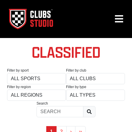
CLASSIFIED
Filter by sport
Filter by club
Filter by region
Filter by type
Search
1
2
›
››