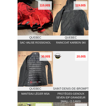
110.00$
119.00$
QUEBEC
QUEBEC
SAC-VALISE ROSSIGNOL
RAINCOAT KARBON SKI
30.00$
20.00$
QUEBEC
SAINT-DENIS-DE-BROMPTON
MANTEAU LÉGER MSA
PROTÈGES-GENOUX
SEVEN IDP GRANDEUR
SMALL (2-3 ANS)