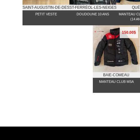
SAINT-AUGUSTIN-DE-DESMAURES
ST-FERRĖOL-LES-NEIGES
QUÉ
PETIT VESTE
DOUDOUNE 10 ANS
MANTEAU CL
(14 A
150.00$
BAIE-COMEAU
MANTEAU CLUB MSA