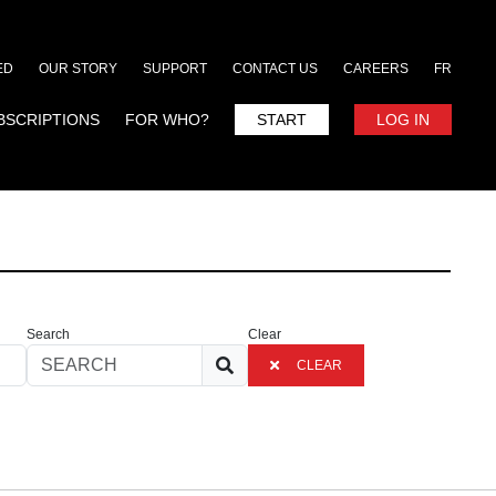
ED
OUR STORY
SUPPORT
CONTACT US
CAREERS
FR
BSCRIPTIONS
FOR WHO?
START
LOG IN
Search
Clear
CLEAR