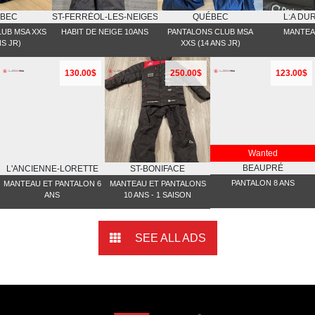
BEC
ST-FERRĖOL-LES-NEIGES
QUÉBEC
L:A DU
UB MSA XXS
HABIT DE NEIGE 10ANS
PANTALONS CLUB MSA
MANTEA
NS JR)
XXS (14 ANS JR)
130.00$
250.00$
123.00$
Wanted
BEAUPRÉ
L'ANCIENNE-LORETTE
ST-BONIFACE
PANTALON 8 ANS
MANTEAU ET PANTALON 6
MANTEAU ET PANTALONS
ANS
10 ANS - 1 SAISON
SEE ALL ADS