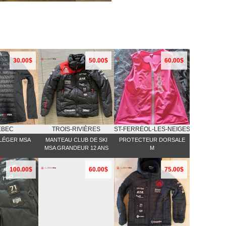
30.00$
50.00$
60.00$
EBEC
TROIS-RIVIÈRES
ST-FERRĖOL-LES-NEIGES
LÉGER MSA
MANTEAU CLUB DE SKI
PROTECTEUR DORSALE
MSA GRANDEUR 12 ANS
M
100.00$
60.00$
75.00$