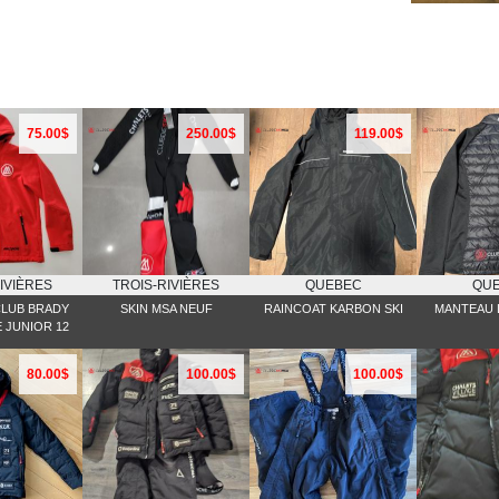
75.00$
250.00$
119.00$
IVIÈRES
TROIS-RIVIÈRES
QUEBEC
QU
LUB BRADY
SKIN MSA NEUF
RAINCOAT KARBON SKI
MANTEAU 
 JUNIOR 12
80.00$
100.00$
100.00$