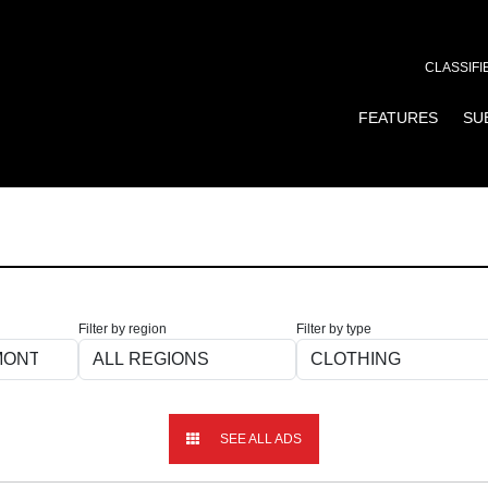
CLASSIFI
FEATURES
SU
Filter by region
Filter by type
SEE ALL ADS