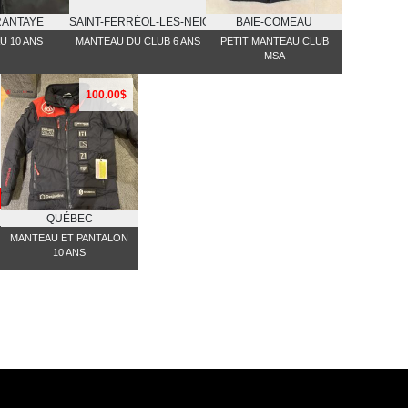
RANTAYE
SAINT-FERRÉOL-LES-NEIGES
BAIE-COMEAU
U 10 ANS
MANTEAU DU CLUB 6 ANS
PETIT MANTEAU CLUB
MSA
100.00$
QUÉBEC
MANTEAU ET PANTALON
10 ANS