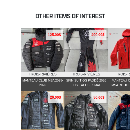
OTHER ITEMS OF INTEREST
125.00$
400.00$
TROIS-RIVIÈRES
TROIS-RIVIÈRES
TROIS-R
MANTEAU CLUB MSA 2025-
SKIN SUIT GS PADDÉ 2026
MANTEAU C
2026
– FIS – ALTIS - SMALL
MSA ROUGE
20.00$
50.00$