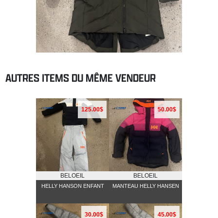
AUTRES ITEMS DU MÊME VENDEUR
125.00$
50.00$
BELOEIL
BELOEIL
HELLY HANSON ENFANT
MANTEAU HELLY HANSEN
30.00$
45.00$