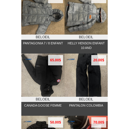
BELOEIL
BELOEIL
PANTAGONIA 7 / 8 ENFANT
HELLY HENSON ENFANT
10 AND
65.00$
20.00$
BELOEIL
BELOEIL
CANADA GOOSE FEMME
PANTALON COLOMBIA
50.00$
70.00$