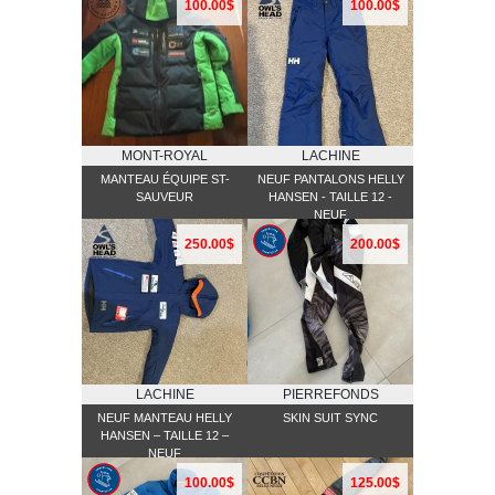
100.00$
100.00$
MONT-ROYAL
LACHINE
MANTEAU ÉQUIPE ST-
NEUF PANTALONS HELLY
SAUVEUR
HANSEN - TAILLE 12 -
NEUF
250.00$
200.00$
LACHINE
PIERREFONDS
NEUF MANTEAU HELLY
SKIN SUIT SYNC
HANSEN – TAILLE 12 –
NEUF
100.00$
125.00$