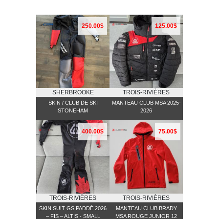
250.00$
125.00$
SHERBROOKE
TROIS-RIVIÈRES
SKIN / CLUB DE SKI
MANTEAU CLUB MSA 2025-
STONEHAM
2026
400.00$
75.00$
TROIS-RIVIÈRES
TROIS-RIVIÈRES
SKIN SUIT GS PADDÉ 2026
MANTEAU CLUB BRADY
– FIS – ALTIS - SMALL
MSA ROUGE JUNIOR 12