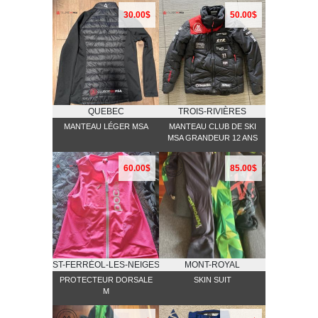
30.00$
50.00$
QUEBEC
TROIS-RIVIÈRES
MANTEAU LÉGER MSA
MANTEAU CLUB DE SKI
MSA GRANDEUR 12 ANS
60.00$
85.00$
ST-FERRĖOL-LES-NEIGES
MONT-ROYAL
PROTECTEUR DORSALE
SKIN SUIT
M