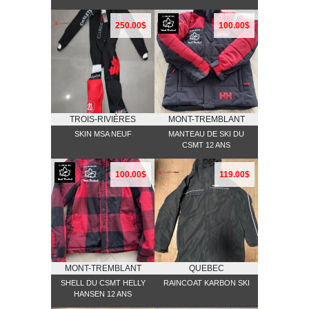
250.00$
100.00$
TROIS-RIVIÈRES
MONT-TREMBLANT
SKIN MSA NEUF
MANTEAU DE SKI DU
CSMT 12 ANS
100.00$
119.00$
MONT-TREMBLANT
QUEBEC
SHELL DU CSMT HELLY
RAINCOAT KARBON SKI
HANSEN 12 ANS