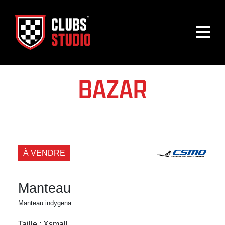
BAZAR
À VENDRE
Manteau
Manteau indygena
Taille : Xsmall