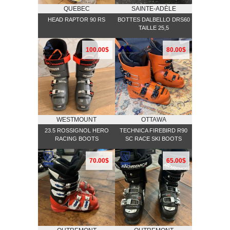
QUEBEC
SAINTE-ADÈLE
HEAD RAPTOR 90 RS
BOTTES DALBELLO DRS60
TAILLE 25,5
100.00$
80.00$
WESTMOUNT
OTTAWA
23.5 ROSSIGNOL HERO
TECHNICA FIREBIRD R90
RACING BOOTS
SC RACE SKI BOOTS
70.00$
65.00$