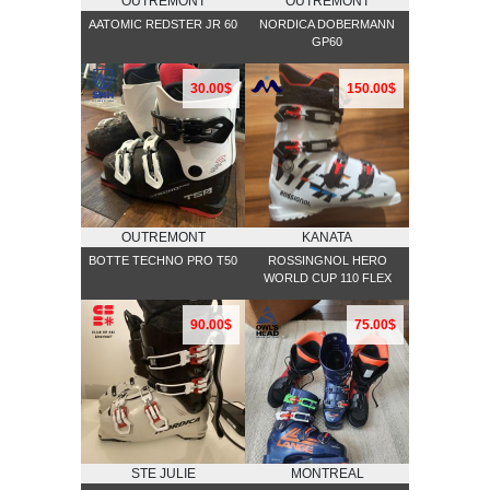
OUTREMONT
OUTREMONT
AATOMIC REDSTER JR 60
NORDICA DOBERMANN
GP60
30.00$
150.00$
OUTREMONT
KANATA
BOTTE TECHNO PRO T50
ROSSINGNOL HERO
WORLD CUP 110 FLEX
90.00$
75.00$
STE JULIE
MONTREAL