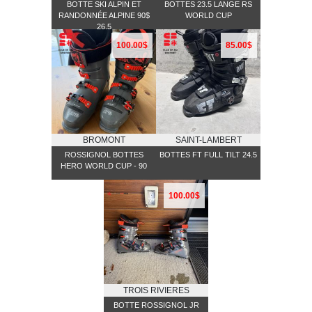
BOTTE SKI ALPIN ET
BOTTES 23.5 LANGE RS
RANDONNÉE ALPINE 90$
WORLD CUP
26.5
100.00$
85.00$
BROMONT
SAINT-LAMBERT
ROSSIGNOL BOTTES
BOTTES FT FULL TILT 24.5
HERO WORLD CUP - 90
100.00$
TROIS RIVIERES
BOTTE ROSSIGNOL JR