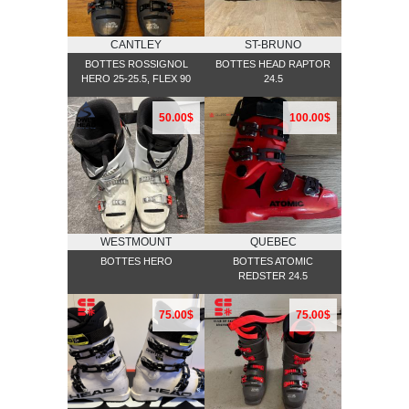
CANTLEY
ST-BRUNO
BOTTES ROSSIGNOL
BOTTES HEAD RAPTOR
HERO 25-25.5, FLEX 90
24.5
50.00$
100.00$
WESTMOUNT
QUEBEC
BOTTES HERO
BOTTES ATOMIC
REDSTER 24.5
75.00$
75.00$