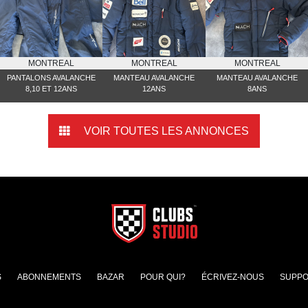
MONTREAL
MONTREAL
MONTREAL
PANTALONS AVALANCHE
MANTEAU AVALANCHE
MANTEAU AVALANCHE
8,10 ET 12ANS
12ANS
8ANS
VOIR TOUTES LES ANNONCES
S
ABONNEMENTS
BAZAR
POUR QUI?
ÉCRIVEZ-NOUS
SUPPO