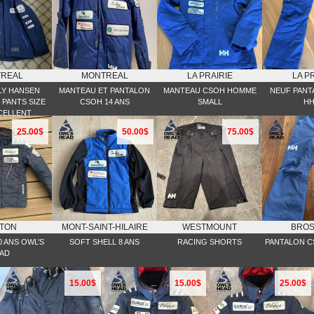
REAL
MONTREAL
LA PRAIRIE
LA P
LY HANSEN
MANTEAU ET PANTALON
MANTEAU CSOH HOMME
NEUF PANT
 PANTS SIZE
CSOH 14 ANS
SMALL
HH
XCELLENT
ITION
25.00$
50.00$
75.00$
TON
MONT-SAINT-HILAIRE
WESTMOUNT
BRO
 ANS OWL’S
SOFT SHELL 8 ANS
RACING SHORTS
PANTALON C
AD
15.00$
15.00$
25.00$