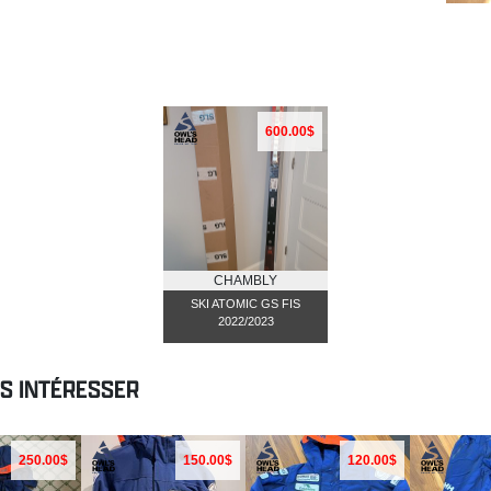
600.00$
CHAMBLY
SKI ATOMIC GS FIS
2022/2023
US INTÉRESSER
250.00$
150.00$
120.00$