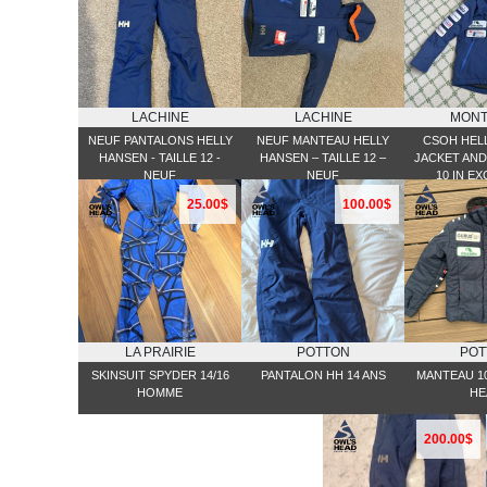
LACHINE
LACHINE
MONT
NEUF PANTALONS HELLY
NEUF MANTEAU HELLY
CSOH HEL
HANSEN - TAILLE 12 -
HANSEN – TAILLE 12 –
JACKET AND
NEUF
NEUF
10 IN E
COND
25.00$
100.00$
LA PRAIRIE
POTTON
POT
SKINSUIT SPYDER 14/16
PANTALON HH 14 ANS
MANTEAU 10
HOMME
HE
200.00$