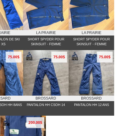
RAIRIE
LA PRAIRIE
LA PRAIRIE
ALON DE SKI
SHORT SPYDER POUR
SHORT SPYDER POUR
 XS
SKINSUIT - FEMME
SKINSUIT - FEMME
75.00$
75.00$
75.00$
SSARD
BROSSARD
BROSSARD
SOH HH 8ANS
PANTALON HH CSOH 14
PANTALON HH 12 ANS
200.00$