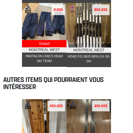
0.00$
800.00$
Gratuit
MONTREAL WEST
MONTREAL WEST
PANTALON OWL’S HEAD
HEAD FIS SKIS MEN GS SG
SKI TEAM
DH
AUTRES ITEMS QUI POURRAIENT VOUS
INTÉRESSER
450.00$
400.00$