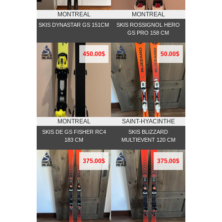
MONTREAL
MONTREAL
SKIS DYNASTAR GS 151CM
SKIS ROSSIGNOL HERO
GS PRO 158 CM
450.00$
50.00$
MONTREAL
SAINT-HYACINTHE
SKIS DE GS FISHER RC4
SKIS BLIZZARD
183 CM
MULTIEVENT 120 CM
375.00$
375.00$