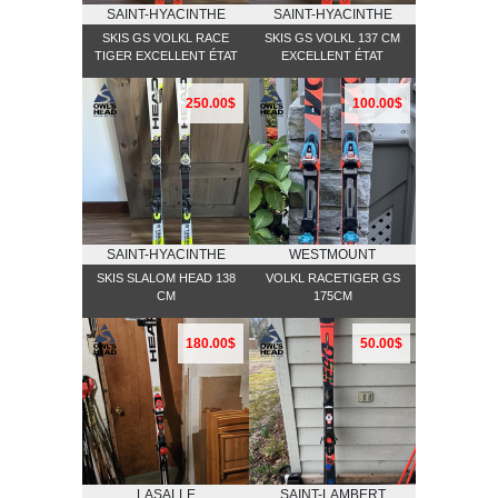
SAINT-HYACINTHE
SAINT-HYACINTHE
SKIS GS VOLKL RACE
SKIS GS VOLKL 137 CM
TIGER EXCELLENT ÉTAT
EXCELLENT ÉTAT
250.00$
100.00$
SAINT-HYACINTHE
WESTMOUNT
SKIS SLALOM HEAD 138
VOLKL RACETIGER GS
CM
175CM
180.00$
50.00$
LASALLE
SAINT-LAMBERT