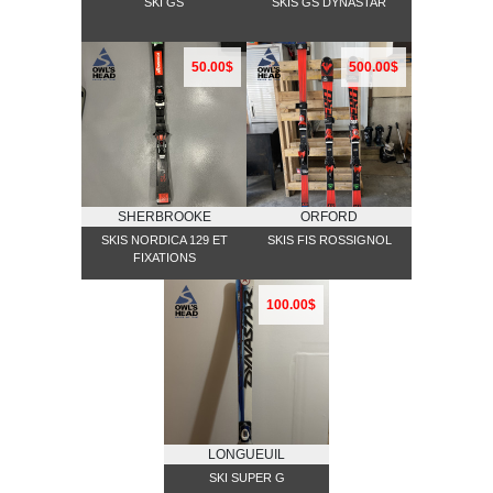
SKI GS
SKIS GS DYNASTAR
50.00$
500.00$
SHERBROOKE
ORFORD
SKIS NORDICA 129 ET
SKIS FIS ROSSIGNOL
FIXATIONS
100.00$
LONGUEUIL
SKI SUPER G