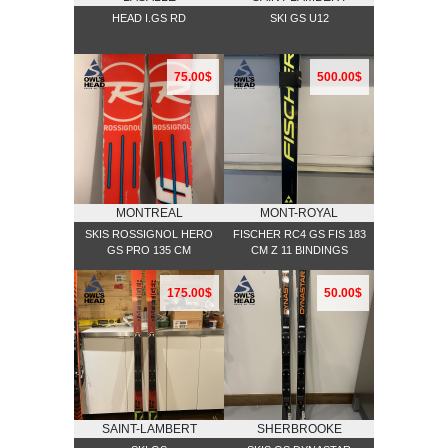
HEAD I.GS RD
SKI GS U12
75.00$
500.00$
MONTREAL
MONT-ROYAL
SKIS ROSSIGNOL HERO
FISCHER RC4 GS FIS 183
GS PRO 135 CM
CM Z 11 BINDINGS
175.00$
50.00$
SAINT-LAMBERT
SHERBROOKE