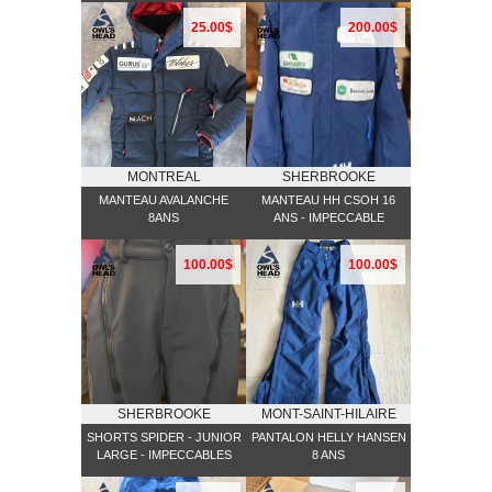
25.00$
200.00$
MONTREAL
SHERBROOKE
MANTEAU AVALANCHE
MANTEAU HH CSOH 16
8ANS
ANS - IMPECCABLE
100.00$
100.00$
SHERBROOKE
MONT-SAINT-HILAIRE
SHORTS SPIDER - JUNIOR
PANTALON HELLY HANSEN
LARGE - IMPECCABLES
8 ANS