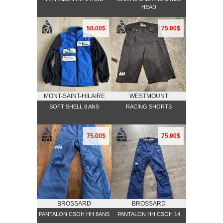
HEAD
50.00$
75.00$
MONT-SAINT-HILAIRE
WESTMOUNT
SOFT SHELL 8 ANS
RACING SHORTS
75.00$
75.00$
BROSSARD
BROSSARD
PANTALON CSOH HH 8ANS
PANTALON HH CSOH 14