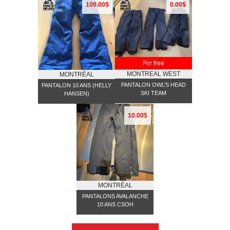
100.00$
0.00$
For free
MONTREAL WEST
MONTRÉAL
PANTALON OWL’S HEAD
PANTALON 10 ANS (HELLY
SKI TEAM
HANSEN)
10.00$
MONTRÉAL
PANTALONS AVALANCHE
10 ANS CSOH