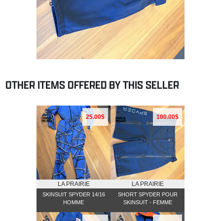
OTHER ITEMS OFFERED BY THIS SELLER
25.00$
100.00$
LA PRAIRIE
LA PRAIRIE
SKINSUIT SPYDER 14/16
SHORT SPYDER POUR
HOMME
SKINSUIT - FEMME