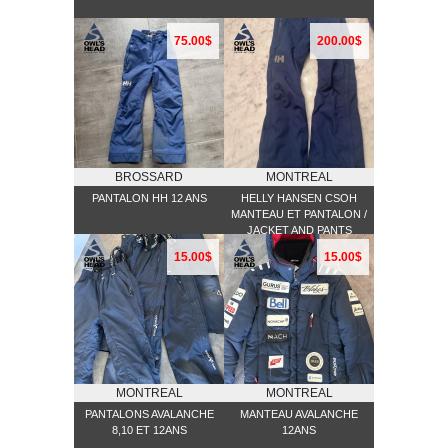
75.00$
200.00$
BROSSARD
MONTREAL
PANTALON HH 12 ANS
HELLY HANSEN CSOH
MANTEAU ET PANTALON /
JACKET AND PANTS
15.00$
15.00$
MONTREAL
MONTREAL
PANTALONS AVALANCHE
MANTEAU AVALANCHE
8,10 ET 12ANS
12ANS