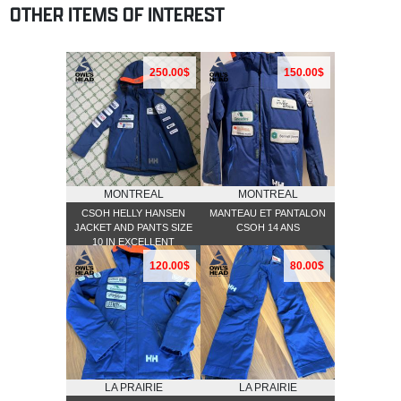
OTHER ITEMS OF INTEREST
250.00$
150.00$
MONTREAL
MONTREAL
CSOH HELLY HANSEN
MANTEAU ET PANTALON
JACKET AND PANTS SIZE
CSOH 14 ANS
10 IN EXCELLENT
CONDITION
120.00$
80.00$
LA PRAIRIE
LA PRAIRIE