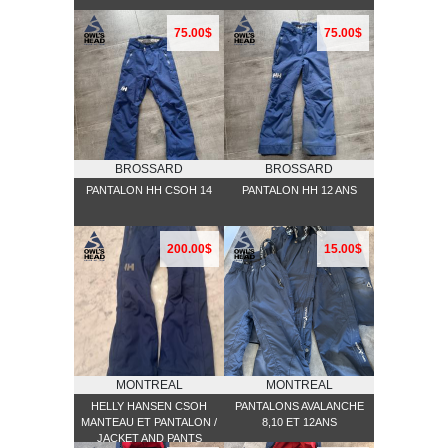
75.00$
75.00$
BROSSARD
BROSSARD
PANTALON HH CSOH 14
PANTALON HH 12 ANS
200.00$
15.00$
MONTREAL
MONTREAL
HELLY HANSEN CSOH
PANTALONS AVALANCHE
MANTEAU ET PANTALON /
8,10 ET 12ANS
JACKET AND PANTS