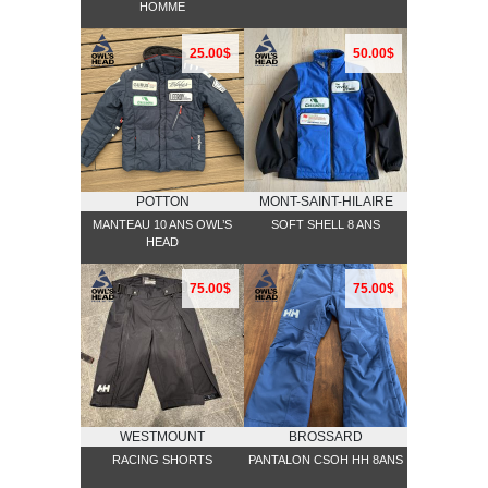
HOMME
25.00$
50.00$
POTTON
MONT-SAINT-HILAIRE
MANTEAU 10 ANS OWL’S
SOFT SHELL 8 ANS
HEAD
75.00$
75.00$
WESTMOUNT
BROSSARD
RACING SHORTS
PANTALON CSOH HH 8ANS