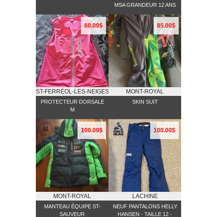
MSA GRANDEUR 12 ANS
60.00$
85.00$
ST-FERRĖOL-LES-NEIGES
MONT-ROYAL
PROTECTEUR DORSALE
SKIN SUIT
M
100.00$
100.00$
MONT-ROYAL
LACHINE
MANTEAU ÉQUIPE ST-
NEUF PANTALONS HELLY
SAUVEUR
HANSEN - TAILLE 12 -