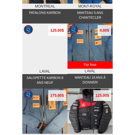
MONTREAL
MONT-ROYAL
PATALONS KARBON
MANTEAU 6 ANS
CHANTECLER
125.00$
0.00$
For free
LAVAL
LAVAL
MANTEAU 16 ANS À
SALOPETTE KARBON 8
DONNER!
ANS NEUF
275.00$
125.00$