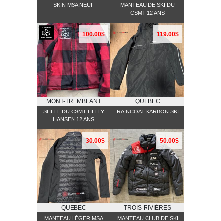
SKIN MSA NEUF
MANTEAU DE SKI DU
CSMT 12 ANS
100.00$
119.00$
MONT-TREMBLANT
QUEBEC
SHELL DU CSMT HELLY
RAINCOAT KARBON SKI
HANSEN 12 ANS
30.00$
50.00$
QUEBEC
TROIS-RIVIÈRES
MANTEAU LÉGER MSA
MANTEAU CLUB DE SKI