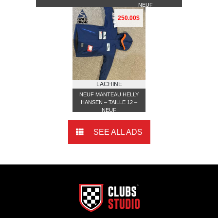
NEUF
250.00$
LACHINE
NEUF MANTEAU HELLY
HANSEN – TAILLE 12 –
NEUF
SEE ALL ADS