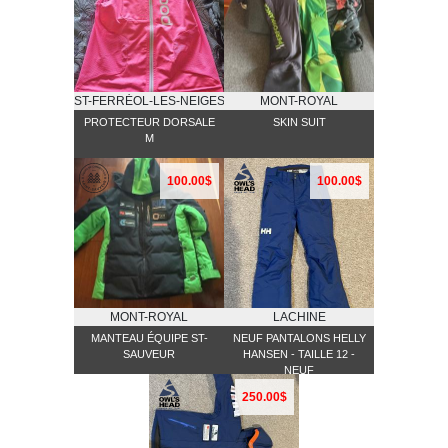
ST-FERRĖOL-LES-NEIGES
MONT-ROYAL
PROTECTEUR DORSALE
SKIN SUIT
M
100.00$
100.00$
MONT-ROYAL
LACHINE
MANTEAU ÉQUIPE ST-
NEUF PANTALONS HELLY
SAUVEUR
HANSEN - TAILLE 12 -
NEUF
250.00$