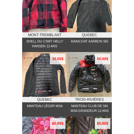
MONT-TREMBLANT
QUEBEC
SHELL DU CSMT HELLY
RAINCOAT KARBON SKI
HANSEN 12 ANS
30.00$
50.00$
QUEBEC
TROIS-RIVIÈRES
MANTEAU LÉGER MSA
MANTEAU CLUB DE SKI
MSA GRANDEUR 12 ANS
60.00$
85.00$