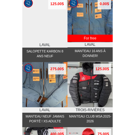
125.00$
0.00$
For free
LAVAL
LAVAL
MANTEAU 16 ANS À
SALOPETTE KARBON 8
DONNER!
ANS NEUF
275.00$
125.00$
LAVAL
TROIS-RIVIÈRES
MANTEAU NEUF JAMAIS
MANTEAU CLUB MSA 2025-
PORTÉ ! XS ADULTE
2026
400.00$
75.00$