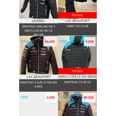
For free
LAC-BEAUPORT
QUÉBEC
HABIT DU CLUB
MANTEAU AVALANCHE 6
ANS CLUB DE SKI LE
RELAIS
60.00$
0.00$
For free
SAINT-CYRILLE-DE-WENDOVER
LAC BEAUPORT
MANTEAU CLUB XS
MANTEAU CLUB LE RELAIS
6 ANS
0.00$
80.00$