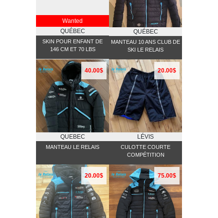
Wanted
QUÉBEC
QUÉBEC
SKIN POUR ENFANT DE
MANTEAU 10 ANS CLUB DE
146 CM ET 70 LBS
SKI LE RELAIS
40.00$
20.00$
QUEBEC
LÉVIS
MANTEAU LE RELAIS
CULOTTE COURTE
COMPÉTITION
20.00$
75.00$