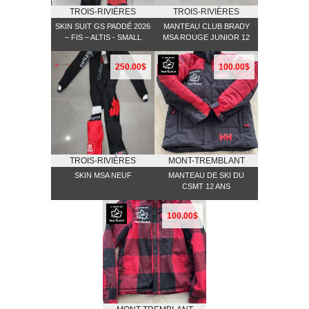
TROIS-RIVIÈRES
TROIS-RIVIÈRES
SKIN SUIT GS PADDÉ 2026
MANTEAU CLUB BRADY
– FIS – ALTIS - SMALL
MSA ROUGE JUNIOR 12
250.00$
100.00$
TROIS-RIVIÈRES
MONT-TREMBLANT
SKIN MSA NEUF
MANTEAU DE SKI DU
CSMT 12 ANS
100.00$