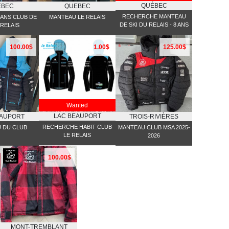
QUÉBEC
ÉBEC
QUEBEC
RECHERCHE MANTEAU
 ANS CLUB DE
MANTEAU LE RELAIS
DE SKI DU RELAIS - 8 ANS
 RELAIS
100.00$
1.00$
125.00$
Wanted
LAC BEAUPORT
EAUPORT
TROIS-RIVIÈRES
RECHERCHE HABIT CLUB
 DU CLUB
MANTEAU CLUB MSA 2025-
LE RELAIS
2026
100.00$
MONT-TREMBLANT