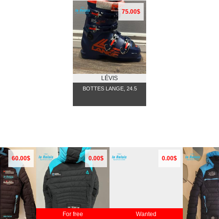
75.00$
LÉVIS
BOTTES LANGE, 24.5
60.00$
0.00$
0.00$
For free
Wanted