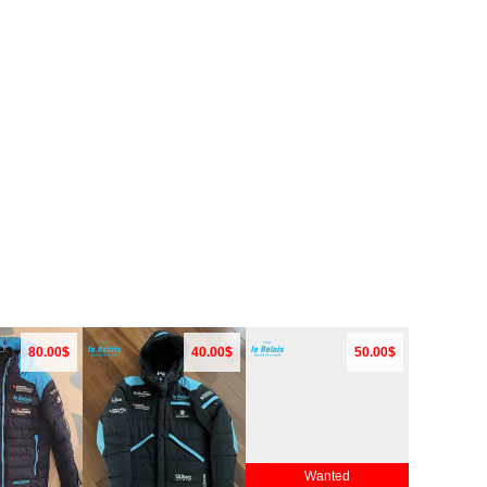
80.00$
40.00$
50.00$
Wanted