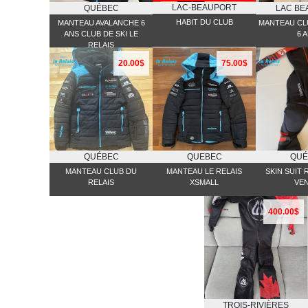
LAC-BEAUPORT
QUÉBEC
LAC BE
HABIT DU CLUB
MANTEAU AVALANCHE 6
MANTEAU CLU
ANS CLUB DE SKI LE
6 
RELAIS
20.00$
75.00$
QUÉBEC
QUEBEC
QUÉ
MANTEAU CLUB DU
MANTEAU LE RELAIS
SKIN SUIT
RELAIS
XSMALL
VE
400.00$
TROIS-RIVIÈRES