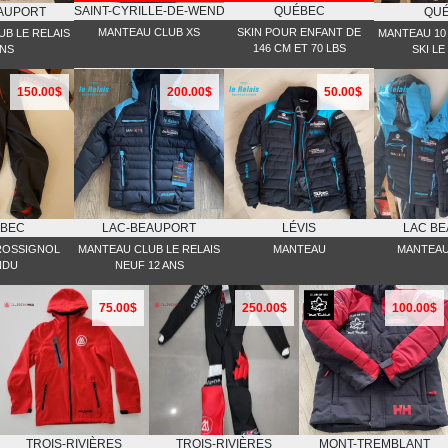
SAINT-CYRILLE-DE-WENDOVER
QUÉBEC
AUPORT
QU
MANTEAU CLUB XS
SKIN POUR ENFANT DE
B LE RELAIS
MANTEAU 10
146 CM ET 70 LBS
ANS
SKI LE
150.00$
200.00$
50.00$
BEC
LAC-BEAUPORT
LÉVIS
LAC B
 ROSSIGNOL
MANTEAU CLUB LE RELAIS
MANTEAU
MANTEAU
NDU
NEUF 12 ANS
75.00$
250.00$
100.00$
TROIS-RIVIÈRES
TROIS-RIVIÈRES
MONT-TREMBLANT