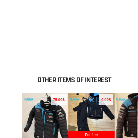
OTHER ITEMS OF INTEREST
75.00$
0.00$
For free