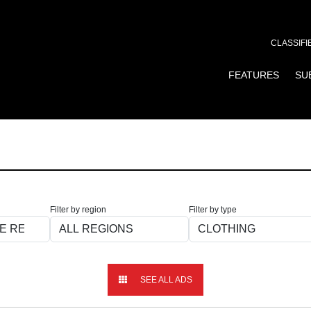
CLASSIFI
FEATURES
SU
Filter by region
Filter by type
SEE ALL ADS