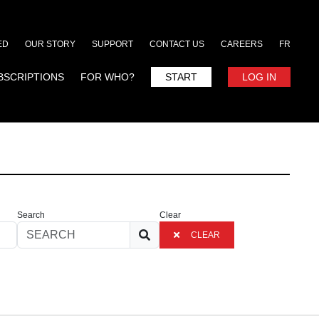
ED
OUR STORY
SUPPORT
CONTACT US
CAREERS
FR
BSCRIPTIONS
FOR WHO?
START
LOG IN
Search
Clear
CLEAR