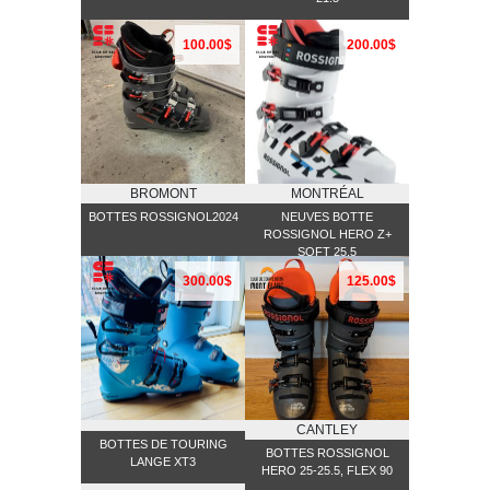
100.00$
200.00$
BROMONT
MONTRÉAL
BOTTES ROSSIGNOL2024
NEUVES BOTTE
ROSSIGNOL HERO Z+
SOFT 25.5
300.00$
125.00$
CANTLEY
BOTTES DE TOURING
BOTTES ROSSIGNOL
LANGE XT3
HERO 25-25.5, FLEX 90