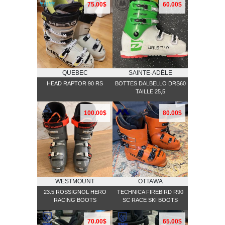
75.00$
60.00$
QUEBEC
SAINTE-ADÈLE
HEAD RAPTOR 90 RS
BOTTES DALBELLO DRS60
TAILLE 25,5
100.00$
80.00$
WESTMOUNT
OTTAWA
23.5 ROSSIGNOL HERO
TECHNICA FIREBIRD R90
RACING BOOTS
SC RACE SKI BOOTS
70.00$
65.00$