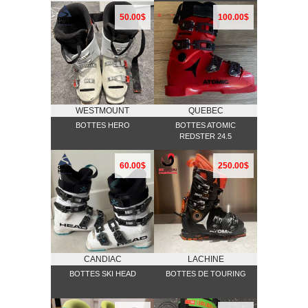
50.00$
100.00$
WESTMOUNT
QUEBEC
BOTTES HERO
BOTTES ATOMIC
REDSTER 24.5
60.00$
250.00$
CANDIAC
LACHINE
BOTTES SKI HEAD
BOTTES DE TOURING