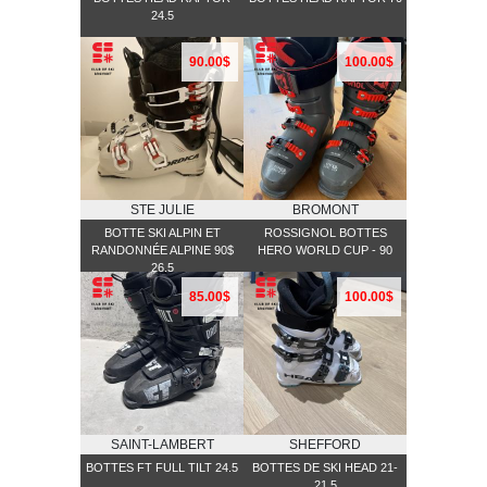
24.5
90.00$
100.00$
STE JULIE
BROMONT
BOTTE SKI ALPIN ET
ROSSIGNOL BOTTES
RANDONNÉE ALPINE 90$
HERO WORLD CUP - 90
26.5
85.00$
100.00$
SAINT-LAMBERT
SHEFFORD
BOTTES FT FULL TILT 24.5
BOTTES DE SKI HEAD 21-
21.5