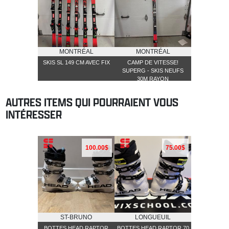
MONTRÉAL
MONTRÉAL
SKIS SL 149 CM AVEC FIX
CAMP DE VITESSE!
SUPERG - SKIS NEUFS
30M RAYON
AUTRES ITEMS QUI POURRAIENT VOUS
INTÉRESSER
100.00$
75.00$
ST-BRUNO
LONGUEUIL
BOTTES HEAD RAPTOR
BOTTES HEAD RAPTOR 70