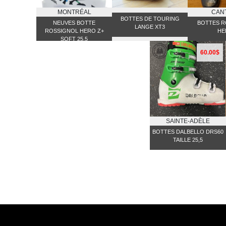
MONTRÉAL
CAN
BOTTES DE TOURING
NEUVES BOTTE
BOTTES R
LANGE XT3
ROSSIGNOL HERO Z+
HE
SOFT 25.5
60.00$
SAINTE-ADÈLE
BOTTES DALBELLO DRS60
TAILLE 25,5