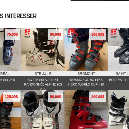
US INTÉRESSER
75.00$
90.00$
100.00$
RÉAL
STE JULIE
BROMONT
SAINT-
 SKI 25,5
BOTTE SKI ALPIN ET
ROSSIGNOL BOTTES
BOTTES FT F
RANDONNÉE ALPINE 90$
HERO WORLD CUP - 90
26.5
125.00$
50.00$
100.00$