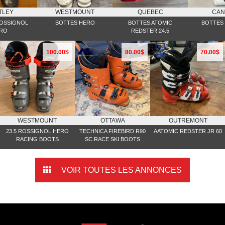
TLEY
WESTMOUNT
QUEBEC
CAN
OSSIGNOL
BOTTES HERO
BOTTES ATOMIC
BOTTES 
RO
REDSTER 24.5
100.00$
80.00$
70.00$
WESTMOUNT
OTTAWA
OUTREMONT
23.5 ROSSIGNOL HERO
TECHNICA FIREBIRD R90
AATOMIC REDSTER JR 60
RACING BOOTS
SC RACE SKI BOOTS
VOIR TOUTES LES ANNONCES