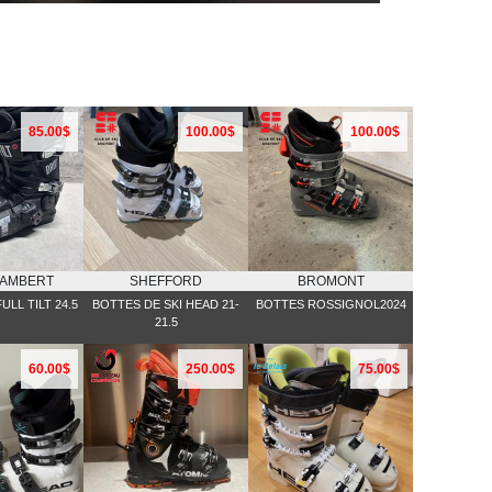
85.00$
100.00$
100.00$
LAMBERT
SHEFFORD
BROMONT
ULL TILT 24.5
BOTTES DE SKI HEAD 21-
BOTTES ROSSIGNOL2024
21.5
60.00$
250.00$
75.00$