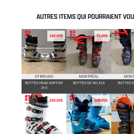
AUTRES ITEMS QUI POURRAIENT VO
100.00$
75.00$
ST-BRUNO
MONTRÉAL
MONT
BOTTES HEAD RAPTOR
BOTTES DE SKI 24,5
BOTTES DE
24.5
200.00$
300.00$