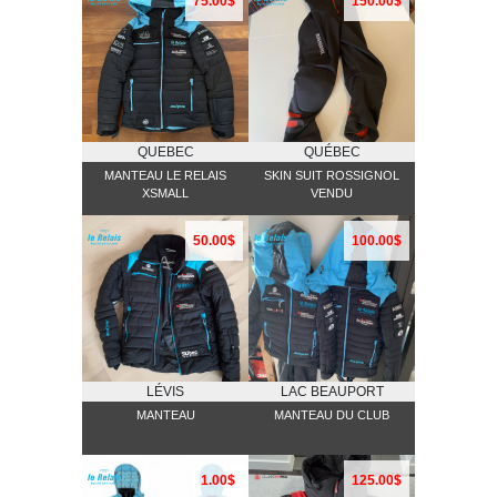
75.00$
150.00$
QUEBEC
QUÉBEC
MANTEAU LE RELAIS
SKIN SUIT ROSSIGNOL
XSMALL
VENDU
50.00$
100.00$
LÉVIS
LAC BEAUPORT
MANTEAU
MANTEAU DU CLUB
1.00$
125.00$