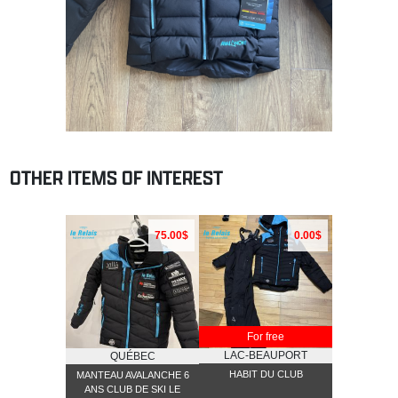
OTHER ITEMS OF INTEREST
75.00$
0.00$
For free
LAC-BEAUPORT
QUÉBEC
HABIT DU CLUB
MANTEAU AVALANCHE 6
ANS CLUB DE SKI LE