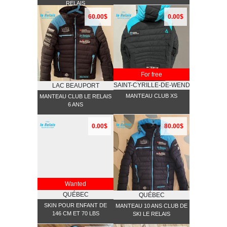
RELAIS
60.00$
0.00$
For free
SAINT-CYRILLE-DE-WENDOVER
LAC BEAUPORT
MANTEAU CLUB XS
MANTEAU CLUB LE RELAIS
6 ANS
0.00$
80.00$
Wanted
QUÉBEC
QUÉBEC
SKIN POUR ENFANT DE
MANTEAU 10 ANS CLUB DE
146 CM ET 70 LBS
SKI LE RELAIS