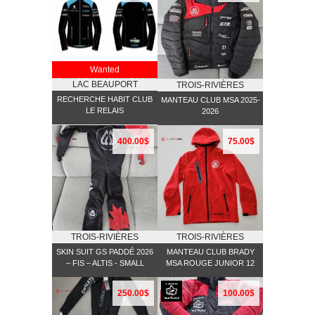
Wanted
LAC BEAUPORT
TROIS-RIVIÈRES
RECHERCHE HABIT CLUB
MANTEAU CLUB MSA 2025-
LE RELAIS
2026
400.00$
75.00$
TROIS-RIVIÈRES
TROIS-RIVIÈRES
SKIN SUIT GS PADDÉ 2026
MANTEAU CLUB BRADY
– FIS – ALTIS - SMALL
MSA ROUGE JUNIOR 12
250.00$
100.00$