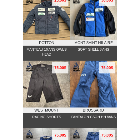
25.00$
50.00$
POTTON
MONT-SAINT-HILAIRE
MANTEAU 10 ANS OWL’S
SOFT SHELL 8 ANS
HEAD
75.00$
75.00$
WESTMOUNT
BROSSARD
RACING SHORTS
PANTALON CSOH HH 8ANS
75.00$
75.00$