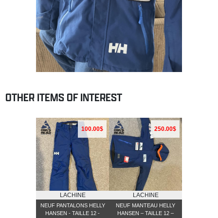
OTHER ITEMS OF INTEREST
100.00$
250.00$
LACHINE
LACHINE
NEUF PANTALONS HELLY
NEUF MANTEAU HELLY
HANSEN - TAILLE 12 -
HANSEN – TAILLE 12 –