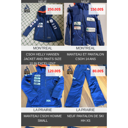
NEUF
NEUF
250.00$
150.00$
MONTREAL
MONTREAL
CSOH HELLY HANSEN
MANTEAU ET PANTALON
JACKET AND PANTS SIZE
CSOH 14 ANS
10 IN EXCELLENT
CONDITION
120.00$
80.00$
LA PRAIRIE
LA PRAIRIE
MANTEAU CSOH HOMME
NEUF PANTALON DE SKI
SMALL
HH XS