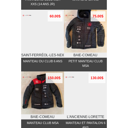
XXS (14 ANS JR)
60.00$
75.00$
SAINT-FERRÉOL-LES-NEIGES
BAIE-COMEAU
MANTEAU DU CLUB 6 ANS
PETIT MANTEAU CLUB
MSA
150.00$
130.00$
BAIE-COMEAU
L'ANCIENNE-LORETTE
MANTEAU CLUB MSA
MANTEAU ET PANTALON 6
ANS