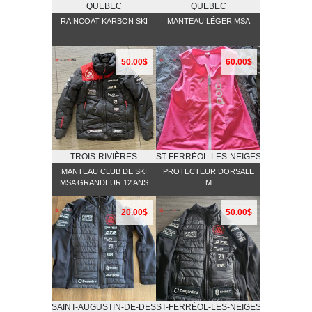
QUEBEC
QUEBEC
RAINCOAT KARBON SKI
MANTEAU LÉGER MSA
50.00$
60.00$
TROIS-RIVIÈRES
ST-FERRĖOL-LES-NEIGES
MANTEAU CLUB DE SKI
PROTECTEUR DORSALE
MSA GRANDEUR 12 ANS
M
20.00$
50.00$
SAINT-AUGUSTIN-DE-DESMAURES
ST-FERRĖOL-LES-NEIGES