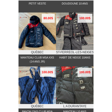
PETIT VESTE
DOUDOUNE 10 ANS
80.00$
100.00$
QUÉBEC
ST-FERRĖOL-LES-NEIGES
MANTEAU CLUB MSA XXS
HABIT DE NEIGE 10ANS
(14 ANS JR)
100.00$
100.00$
QUÉBEC
L:A DURANTAYE
PANTALONS CLUB MSA
MANTEAU 10 ANS