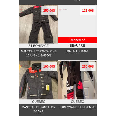
250.00$
123.00$
Recherché
BEAUPRÉ
ST-BONIFACE
PANTALON 8 ANS
MANTEAU ET PANTALONS
10 ANS - 1 SAISON
100.00$
250.00$
QUÉBEC
QUÉBEC
MANTEAU ET PANTALON
SKIN MSA MEDIUM FEMME
10 ANS