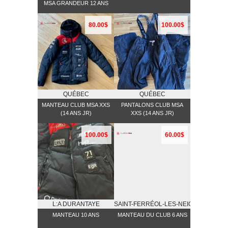
MSA GRANDEUR 12 ANS
80.00$
100.00$
QUÉBEC
QUÉBEC
MANTEAU CLUB MSA XXS
PANTALONS CLUB MSA
(14 ANS JR)
XXS (14 ANS JR)
100.00$
60.00$
L:A DURANTAYE
SAINT-FERRÉOL-LES-NEIGES
MANTEAU 10 ANS
MANTEAU DU CLUB 6 ANS