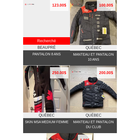
123.00$
100.00$
Recherché
BEAUPRÉ
QUÉBEC
PANTALON 8 ANS
MANTEAU ET PANTALON
10 ANS
250.00$
200.00$
QUÉBEC
QUÉBEC
SKIN MSA MEDIUM FEMME
MANTEAU ET PANTALON
DU CLUB