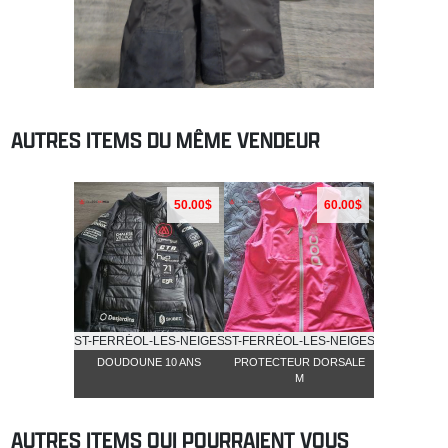
AUTRES ITEMS DU MÊME VENDEUR
50.00$
60.00$
ST-FERRĖOL-LES-NEIGES
ST-FERRĖOL-LES-NEIGES
DOUDOUNE 10 ANS
PROTECTEUR DORSALE
M
AUTRES ITEMS QUI POURRAIENT VOUS