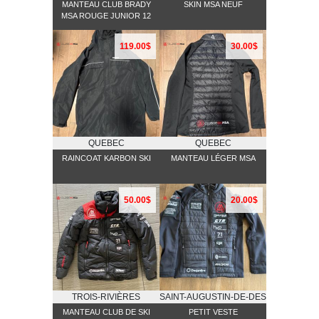
MANTEAU CLUB BRADY
SKIN MSA NEUF
MSA ROUGE JUNIOR 12
119.00$
30.00$
QUEBEC
QUEBEC
RAINCOAT KARBON SKI
MANTEAU LÉGER MSA
50.00$
20.00$
TROIS-RIVIÈRES
SAINT-AUGUSTIN-DE-DESMAURES
MANTEAU CLUB DE SKI
PETIT VESTE