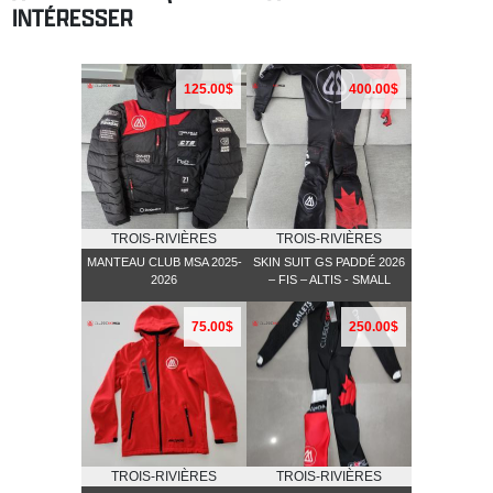
INTÉRESSER
125.00$
400.00$
TROIS-RIVIÈRES
TROIS-RIVIÈRES
MANTEAU CLUB MSA 2025-
SKIN SUIT GS PADDÉ 2026
2026
– FIS – ALTIS - SMALL
75.00$
250.00$
TROIS-RIVIÈRES
TROIS-RIVIÈRES