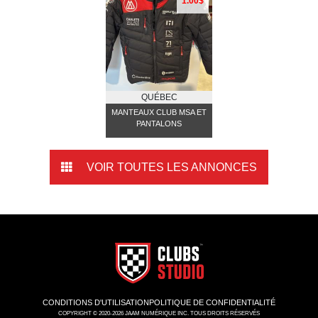
1.00$
QUÉBEC
MANTEAUX CLUB MSA ET
PANTALONS
VOIR TOUTES LES ANNONCES
CONDITIONS D'UTILISATION
POLITIQUE DE CONFIDENTIALITÉ
COPYRIGHT © 2020-2026 JAAM NUMÉRIQUE INC. TOUS DROITS RÉSERVÉS