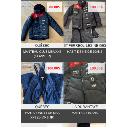
80.00$
100.00$
QUÉBEC
ST-FERRĖOL-LES-NEIGES
MANTEAU CLUB MSA XXS
HABIT DE NEIGE 10ANS
(14 ANS JR)
100.00$
100.00$
QUÉBEC
L:A DURANTAYE
PANTALONS CLUB MSA
MANTEAU 10 ANS
XXS (14 ANS JR)