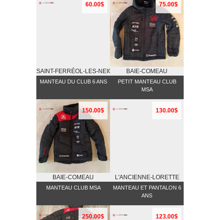
60.00$
75.00$
SAINT-FERRÉOL-LES-NEIGES
BAIE-COMEAU
MANTEAU DU CLUB 6 ANS
PETIT MANTEAU CLUB
MSA
150.00$
130.00$
BAIE-COMEAU
L'ANCIENNE-LORETTE
MANTEAU CLUB MSA
MANTEAU ET PANTALON 6
ANS
250.00$
123.00$