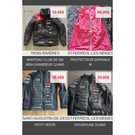
50.00$
60.00$
TROIS-RIVIÈRES
ST-FERRĖOL-LES-NEIGES
MANTEAU CLUB DE SKI
PROTECTEUR DORSALE
MSA GRANDEUR 12 ANS
M
20.00$
50.00$
SAINT-AUGUSTIN-DE-DESMAURES
ST-FERRĖOL-LES-NEIGES
PETIT VESTE
DOUDOUNE 10 ANS