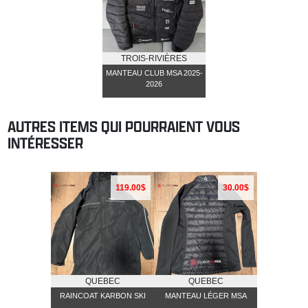
TROIS-RIVIÈRES
MANTEAU CLUB MSA 2025-
2026
AUTRES ITEMS QUI POURRAIENT VOUS
INTÉRESSER
119.00$
30.00$
QUEBEC
QUEBEC
RAINCOAT KARBON SKI
MANTEAU LÉGER MSA