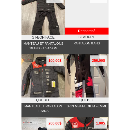
Recherché
BEAUPRÉ
ST-BONIFACE
PANTALON 8 ANS
MANTEAU ET PANTALONS
10 ANS - 1 SAISON
100.00$
250.00$
QUÉBEC
QUÉBEC
MANTEAU ET PANTALON
SKIN MSA MEDIUM FEMME
10 ANS
200.00$
1.00$