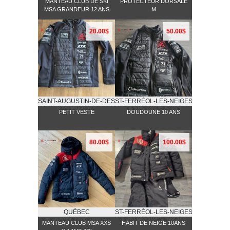
MANTEAU CLUB DE SKI
PROTECTEUR DORSALE
MSA GRANDEUR 12 ANS
M
20.00$
50.00$
SAINT-AUGUSTIN-DE-DESMAURES
ST-FERRĖOL-LES-NEIGES
PETIT VESTE
DOUDOUNE 10 ANS
80.00$
100.00$
QUÉBEC
ST-FERRĖOL-LES-NEIGES
MANTEAU CLUB MSA XXS
HABIT DE NEIGE 10ANS