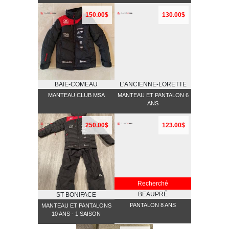
150.00$
130.00$
BAIE-COMEAU
L'ANCIENNE-LORETTE
MANTEAU CLUB MSA
MANTEAU ET PANTALON 6
ANS
250.00$
123.00$
Recherché
BEAUPRÉ
ST-BONIFACE
PANTALON 8 ANS
MANTEAU ET PANTALONS
10 ANS - 1 SAISON