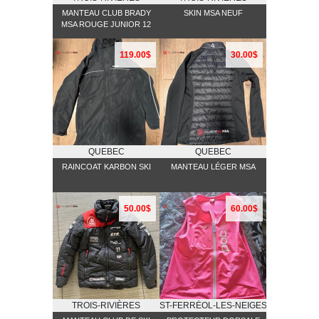
MANTEAU CLUB BRADY
SKIN MSA NEUF
MSA ROUGE JUNIOR 12
119.00$
30.00$
QUEBEC
QUEBEC
RAINCOAT KARBON SKI
MANTEAU LÉGER MSA
50.00$
60.00$
TROIS-RIVIÈRES
ST-FERRĖOL-LES-NEIGES