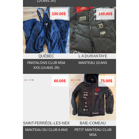
(14 ANS JR)
100.00$
100.00$
QUÉBEC
L:A DURANTAYE
PANTALONS CLUB MSA
MANTEAU 10 ANS
XXS (14 ANS JR)
60.00$
75.00$
SAINT-FERRÉOL-LES-NEIGES
BAIE-COMEAU
MANTEAU DU CLUB 6 ANS
PETIT MANTEAU CLUB
MSA