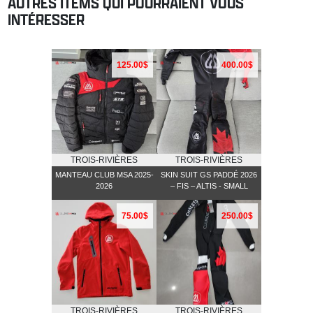
AUTRES ITEMS QUI POURRAIENT VOUS
INTÉRESSER
125.00$
400.00$
TROIS-RIVIÈRES
TROIS-RIVIÈRES
MANTEAU CLUB MSA 2025-
SKIN SUIT GS PADDÉ 2026
2026
– FIS – ALTIS - SMALL
75.00$
250.00$
TROIS-RIVIÈRES
TROIS-RIVIÈRES