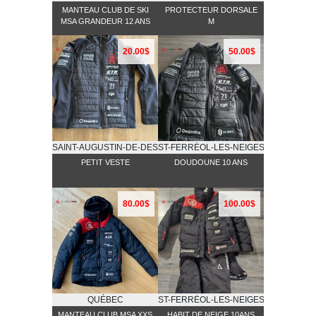
MANTEAU CLUB DE SKI
PROTECTEUR DORSALE
MSA GRANDEUR 12 ANS
M
20.00$
50.00$
SAINT-AUGUSTIN-DE-DESMAURES
ST-FERRĖOL-LES-NEIGES
PETIT VESTE
DOUDOUNE 10 ANS
80.00$
100.00$
QUÉBEC
ST-FERRĖOL-LES-NEIGES
MANTEAU CLUB MSA XXS
HABIT DE NEIGE 10ANS