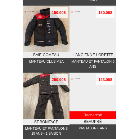
150.00$
130.00$
BAIE-COMEAU
L'ANCIENNE-LORETTE
MANTEAU CLUB MSA
MANTEAU ET PANTALON 6
ANS
250.00$
123.00$
Recherché
BEAUPRÉ
ST-BONIFACE
PANTALON 8 ANS
MANTEAU ET PANTALONS
10 ANS - 1 SAISON