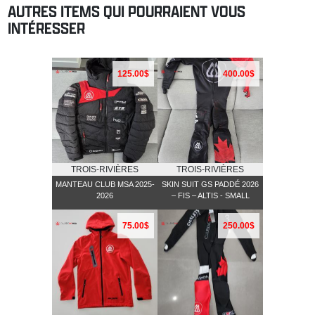
AUTRES ITEMS QUI POURRAIENT VOUS
INTÉRESSER
125.00$
400.00$
TROIS-RIVIÈRES
TROIS-RIVIÈRES
MANTEAU CLUB MSA 2025-
SKIN SUIT GS PADDÉ 2026
2026
– FIS – ALTIS - SMALL
75.00$
250.00$