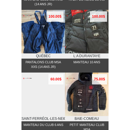
(14 ANS JR)
100.00$
100.00$
QUÉBEC
L:A DURANTAYE
PANTALONS CLUB MSA
MANTEAU 10 ANS
XXS (14 ANS JR)
60.00$
75.00$
SAINT-FERRÉOL-LES-NEIGES
BAIE-COMEAU
MANTEAU DU CLUB 6 ANS
PETIT MANTEAU CLUB
MSA