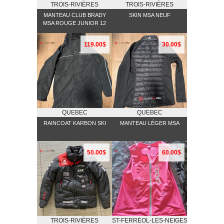
TROIS-RIVIÈRES
TROIS-RIVIÈRES
MANTEAU CLUB BRADY
SKIN MSA NEUF
MSA ROUGE JUNIOR 12
119.00$
30.00$
QUEBEC
QUEBEC
RAINCOAT KARBON SKI
MANTEAU LÉGER MSA
50.00$
60.00$
TROIS-RIVIÈRES
ST-FERRĖOL-LES-NEIGES