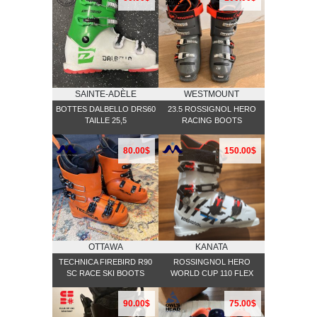
SAINTE-ADÈLE
WESTMOUNT
BOTTES DALBELLO DRS60
23.5 ROSSIGNOL HERO
TAILLE 25,5
RACING BOOTS
80.00$
150.00$
OTTAWA
KANATA
TECHNICA FIREBIRD R90
ROSSINGNOL HERO
SC RACE SKI BOOTS
WORLD CUP 110 FLEX
90.00$
75.00$