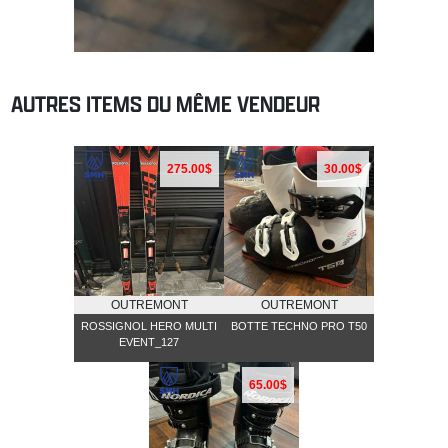
AUTRES ITEMS DU MÊME VENDEUR
275.00$
30.00$
OUTREMONT
OUTREMONT
ROSSIGNOL HERO MULTI
BOTTE TECHNO PRO T50
EVENT_127
65.00$