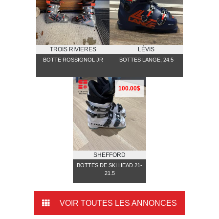
TROIS RIVIERES
LÉVIS
BOTTE ROSSIGNOL JR
BOTTES LANGE, 24.5
100.00$
SHEFFORD
BOTTES DE SKI HEAD 21-
21.5
VOIR TOUTES LES ANNONCES