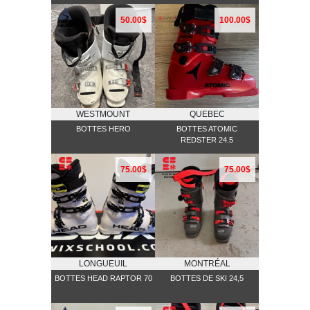
50.00$
100.00$
WESTMOUNT
QUEBEC
BOTTES HERO
BOTTES ATOMIC
REDSTER 24.5
75.00$
75.00$
LONGUEUIL
MONTRÉAL
BOTTES HEAD RAPTOR 70
BOTTES DE SKI 24,5