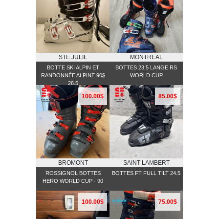
STE JULIE
MONTREAL
BOTTE SKI ALPIN ET
BOTTES 23.5 LANGE RS
RANDONNÉE ALPINE 90$
WORLD CUP
26.5
100.00$
85.00$
BROMONT
SAINT-LAMBERT
ROSSIGNOL BOTTES
BOTTES FT FULL TILT 24.5
HERO WORLD CUP - 90
100.00$
75.00$