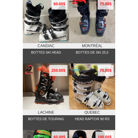
60.00$
75.00$
CANDIAC
MONTRÉAL
BOTTES SKI HEAD
BOTTES DE SKI 25,5
250.00$
75.00$
LACHINE
QUEBEC
BOTTES DE TOURING
HEAD RAPTOR 90 RS
60.00$
100.00$