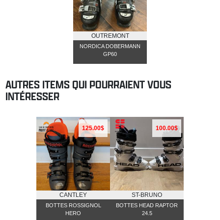
OUTREMONT
NORDICA DOBERMANN
GP60
AUTRES ITEMS QUI POURRAIENT VOUS
INTÉRESSER
125.00$
100.00$
CANTLEY
ST-BRUNO
BOTTES ROSSIGNOL
BOTTES HEAD RAPTOR
HERO
24.5