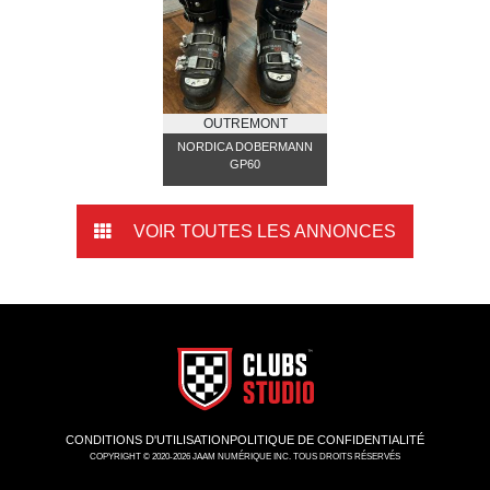
OUTREMONT
NORDICA DOBERMANN
GP60
VOIR TOUTES LES ANNONCES
CONDITIONS D'UTILISATION
POLITIQUE DE CONFIDENTIALITÉ
COPYRIGHT © 2020-2026 JAAM NUMÉRIQUE INC. TOUS DROITS RÉSERVÉS