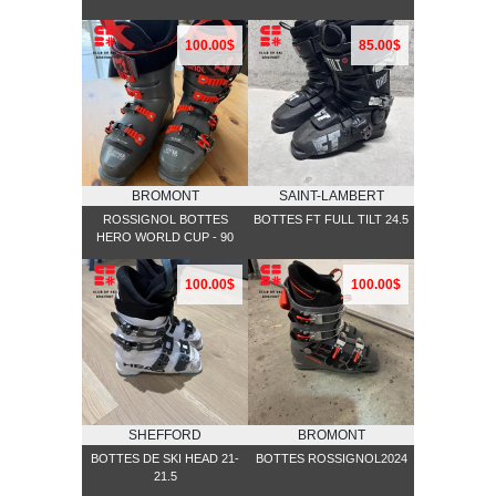
100.00$
85.00$
BROMONT
SAINT-LAMBERT
ROSSIGNOL BOTTES
BOTTES FT FULL TILT 24.5
HERO WORLD CUP - 90
100.00$
100.00$
SHEFFORD
BROMONT
BOTTES DE SKI HEAD 21-
BOTTES ROSSIGNOL2024
21.5