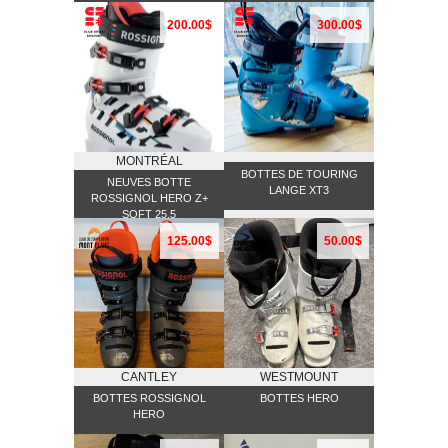
200.00$
300.00$
MONTRÉAL
BOTTES DE TOURING
NEUVES BOTTE
LANGE XT3
ROSSIGNOL HERO Z+
SOFT 25.5
125.00$
50.00$
CANTLEY
WESTMOUNT
BOTTES ROSSIGNOL
BOTTES HERO
HERO