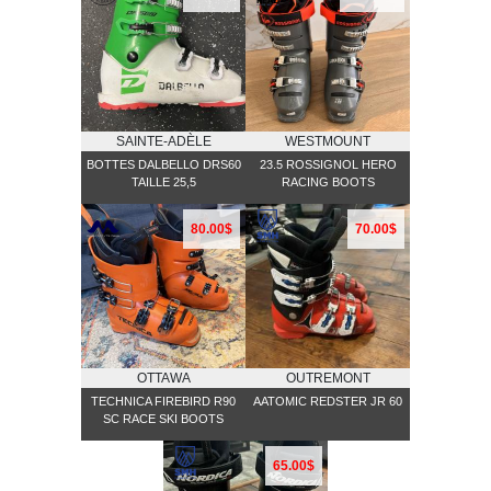
SAINTE-ADÈLE
WESTMOUNT
BOTTES DALBELLO DRS60
23.5 ROSSIGNOL HERO
TAILLE 25,5
RACING BOOTS
80.00$
70.00$
OTTAWA
OUTREMONT
TECHNICA FIREBIRD R90
AATOMIC REDSTER JR 60
SC RACE SKI BOOTS
65.00$