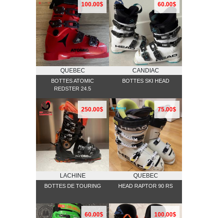
100.00$
60.00$
QUEBEC
CANDIAC
BOTTES ATOMIC
BOTTES SKI HEAD
REDSTER 24.5
250.00$
75.00$
LACHINE
QUEBEC
BOTTES DE TOURING
HEAD RAPTOR 90 RS
60.00$
100.00$