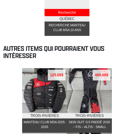
Recherché
QUÉBEC
RECHERCHE MANTEAJ
CLUB MSA 10 ANS
AUTRES ITEMS QUI POURRAIENT VOUS
INTÉRESSER
125.00$
400.00$
TROIS-RIVIÈRES
TROIS-RIVIÈRES
MANTEAU CLUB MSA 2025-
SKIN SUIT GS PADDÉ 2026
2026
– FIS – ALTIS - SMALL