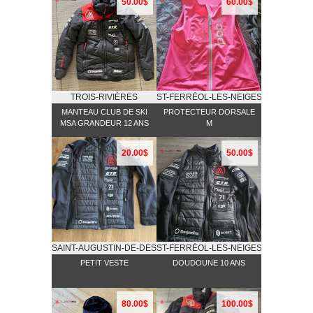
50.00$
60.00$
TROIS-RIVIÈRES
ST-FERRĖOL-LES-NEIGES
MANTEAU CLUB DE SKI
PROTECTEUR DORSALE
MSA GRANDEUR 12 ANS
M
20.00$
50.00$
SAINT-AUGUSTIN-DE-DESMAURES
ST-FERRĖOL-LES-NEIGES
PETIT VESTE
DOUDOUNE 10 ANS
80.00$
100.00$