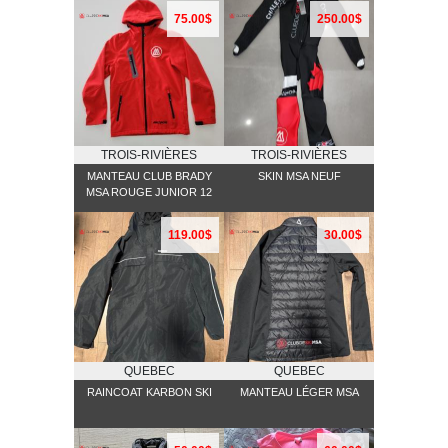
75.00$
250.00$
TROIS-RIVIÈRES
TROIS-RIVIÈRES
MANTEAU CLUB BRADY
SKIN MSA NEUF
MSA ROUGE JUNIOR 12
119.00$
30.00$
QUEBEC
QUEBEC
RAINCOAT KARBON SKI
MANTEAU LÉGER MSA