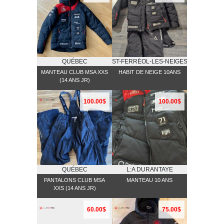
QUÉBEC
ST-FERRĖOL-LES-NEIGES
MANTEAU CLUB MSA XXS
HABIT DE NEIGE 10ANS
(14 ANS JR)
100.00$
100.00$
QUÉBEC
L:A DURANTAYE
PANTALONS CLUB MSA
MANTEAU 10 ANS
XXS (14 ANS JR)
60.00$
75.00$